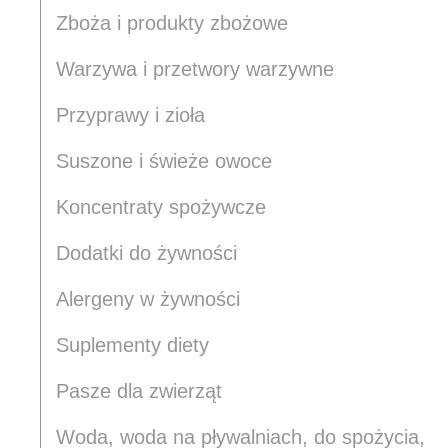
Zboża i produkty zbożowe
Warzywa i przetwory warzywne
Przyprawy i zioła
Suszone i świeże owoce
Wykorzystujemy pliki cookie
Koncentraty spożywcze
naszej witrynie. Informacje
analitycznym. Partnerzy mo
Dodatki do żywności
korzystania z ich usług.
Alergeny w żywności
Niezbędne
Imię i nazwisko
Suplementy diety
Niezbędne pliki cookie mają
sposób bez nich. Te pliki c
Pasze dla zwierząt
E-mail
Woda, woda na pływalniach, do spożycia,
Preferencje