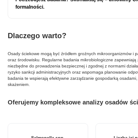
formalności.
Dlaczego warto?
Osady ściekowe mogą być źródłem groźnych mikroorganizmów i pa
oraz środowisku. Regularne badania mikrobiologiczne zapewniają 
 do spersonalizowania treści i reklam, aby oferować funkcje społeczno
niezbędne do prowadzenia bezpiecznej i zgodnej z normami działa
 o tym, jak korzystasz z naszej witryny, udostępniamy partnerom społ
ryzyko sankcji administracyjnych oraz wspomaga planowanie odpow
gą połączyć te informacje z innymi danymi otrzymanymi od Ciebie lub
badania te wspierają efektywne zarządzanie gospodarką osadami,
skażeniem.
Oferujemy kompleksowe analizy osadów ście
 kluczowe znaczenie dla podstawowych funkcji witryny i witryna nie bę
ookie nie przechowują żadnych danych umożliwiających identyfikację os
Salmonella spp.
Liczba jaj 