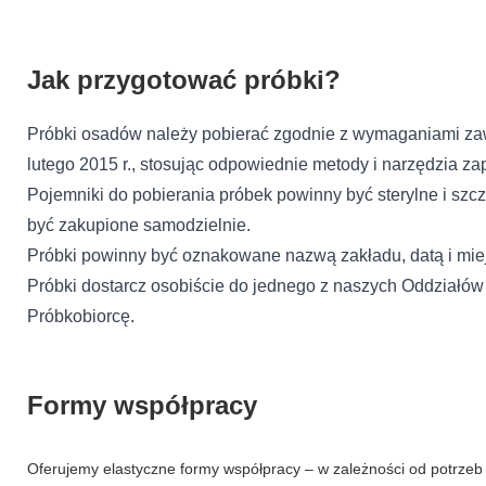
Zapisz moje preferencje
Ak
ane przez formularz kontaktowy... (
czytaj dalej
)
Jak przygotować próbki?
Próbki osadów należy pobierać zgodnie z wymaganiami zaw
lutego 2015 r., stosując odpowiednie metody i narzędzia za
Pojemniki do pobierania próbek powinny być sterylne i sz
być zakupione samodzielnie.
Próbki powinny być oznakowane nazwą zakładu, datą i mi
Próbki dostarcz osobiście do jednego z naszych Oddziałów
Próbkobiorcę.
Formy współpracy
Oferujemy elastyczne formy współpracy – w zależności od potrzeb