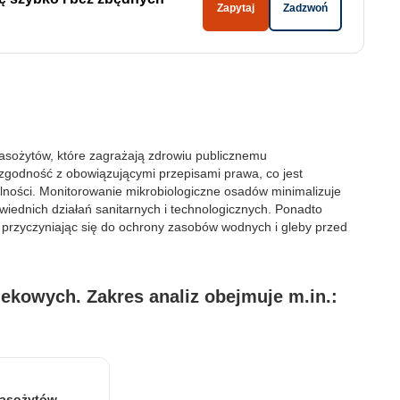
Zapytaj
Zadzwoń
sożytów, które zagrażają zdrowiu publicznemu
zgodność z obowiązującymi przepisami prawa, co jest
ściowe i analizować ruch w
lności. Monitorowanie mikrobiologiczne osadów minimalizuje
ecznościowym, reklamowym i
iednich działań sanitarnych i technologicznych. Ponadto
 uzyskanymi podczas
 przyczyniając się do ochrony zasobów wodnych i gleby przed
kowych. Zakres analiz obejmuje m.in.:
dzie działać w zamierzony
oby.
pasożytów