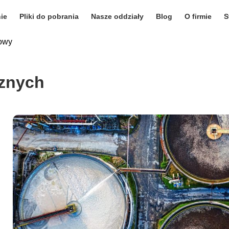
ie
Pliki do pobrania
Nasze oddziały
Blog
O firmie
S
owy
cznych