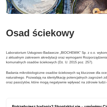
Osad ściekowy
Laboratorium Usługowo-Badawcze „BIOCHEMIK” Sp. z o.o. wykonu
z aktualnym zakresem akredytacji oraz wymogami Rozporządzenia M
komunalnych osadów ściekowych (Dz. U. 2015 poz. 257).
Badania mikrobiologiczne osadów ściekowych są kluczowe dla oce
naturalnego. Pozwalają na identyfikację potencjalnych zagrożeń 
oraz pasożytów, które mogą negatywnie wpływać na zdrowie ludzi
Potrzebujesz badania? Skontaktuj się – umówimy Ci