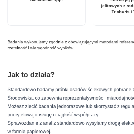
jelitowych z rod
rencji umożliwiają stronie zapamiętanie informacji, które zmieniają wy
Trichuris i
k lub region, w którym znajduje się użytkownik.
Badania wykonujemy zgodnie z obowiązującymi metodami referency
omagają właścicielem stron internetowych zrozumieć, w jaki sposób róż
rma
rzetelność i wiarygodność wyników.
łaszając anonimowe informacje.
Jak to działa?
stosowane są w celu śledzenia użytkowników na stronach internetowych.
interesujące dla poszczególnych użytkowników i tym samym bardziej ce
iej.
Standardowo badamy próbki osadów ściekowych pobrane z
Środowiska, co zapewnia reprezentatywność i miarodajnoś
Możesz zlecić badania jednorazowe lub skorzystać z regul
priorytetową obsługę i ciągłość współpracy.
e, to pliki, które są w procesie klasyfikowania, wraz z dostawcami posz
Sprawozdanie z analiz standardowo wysyłamy drogą elektro
w formie papierowej.
anie moich danych osobowych zgodnie z przepisami o ochronie danych osobowyc