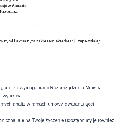
zajów Ascaris,
gląd lub funkcjonowanie
 Toxocara
jnymi i aktualnym zakresem akredytacji, zapewniając
ni użytkownicy zachowują się
 Celem jest wyświetlanie
nne dla wydawców i
godnie z wymaganiami Rozporządzenia Ministra
ć wyników.
arnych analiz w ramach umowy, gwarantującej
czególnych ciasteczek.
niczną, ale na Twoje życzenie udostępnimy je również
h w związku z udzieleniem