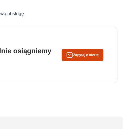
ową obsługę.
ólnie osiągniemy
Zapytaj o ofertę