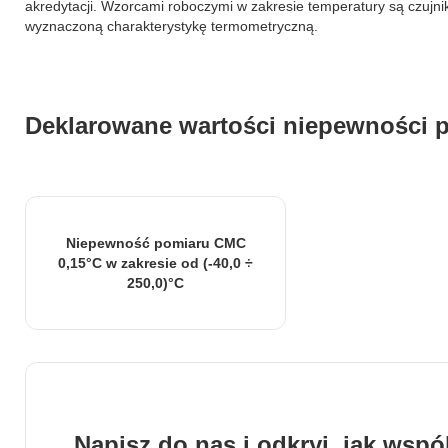
akredytacji. Wzorcami roboczymi w zakresie temperatury są czujni
wyznaczoną charakterystykę termometryczną.
 kluczowe znaczenie dla podstawowych funkcji witryny i witryna nie bę
ookie nie przechowują żadnych danych umożliwiających identyfikację os
Deklarowane wartości niepewności 
rencji umożliwiają stronie zapamiętanie informacji, które zmieniają wy
k lub region, w którym znajduje się użytkownik.
Niepewność pomiaru CMC
0,15°C w zakresie od (-40,0 ÷
omagają właścicielem stron internetowych zrozumieć, w jaki sposób róż
rma
250,0)°C
łaszając anonimowe informacje.
stosowane są w celu śledzenia użytkowników na stronach internetowych.
interesujące dla poszczególnych użytkowników i tym samym bardziej ce
iej.
Napisz do nas i odkryj, jak wsp