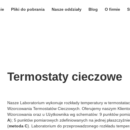
ie
Pliki do pobrania
Nasze oddziały
Blog
O firmie
S
Termostaty cieczowe
 do spersonalizowania treści i reklam, aby oferować funkcje społeczno
 o tym, jak korzystasz z naszej witryny, udostępniamy partnerom społ
Nasze Laboratorium wykonuje rozkłady temperatury w termostata
gą połączyć te informacje z innymi danymi otrzymanymi od Ciebie lub
Wzorcowania Termostatów Cieczowych. Oferujemy naszym Klientom
Wzorcowania oraz u Użytkownika wg schematów: 9 punktów pomiaro
A
); 5 punktów pomiarowych zdefiniowanych na jednej płaszczyźnie
(
metoda C
). Laboratorium do przeprowadzonego rozkładu tempe