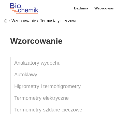
Badania
Wzorcowan
Wzorcowanie
Termostaty cieczowe
Wzorcowanie
Analizatory wydechu
Autoklawy
Wykorzystujemy pliki cookie
Higrometry i termohigrometry
naszej witrynie. Informacje
analitycznym. Partnerzy mo
Termometry elektryczne
korzystania z ich usług.
Termometry szklane cieczowe