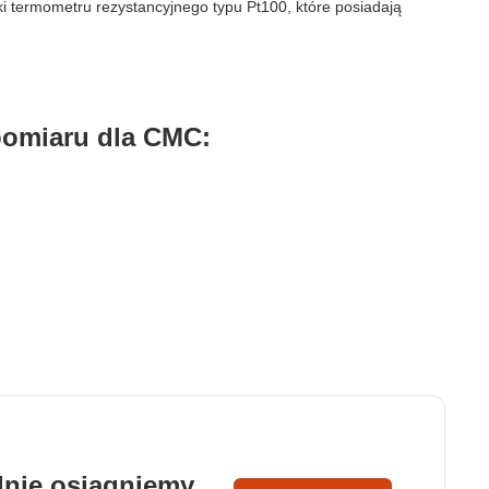
ki termometru rezystancyjnego typu Pt100, które posiadają
dzie działać w zamierzony
oby.
pomiaru dla CMC:
gląd lub funkcjonowanie
ni użytkownicy zachowują się
 Celem jest wyświetlanie
nne dla wydawców i
ólnie osiągniemy