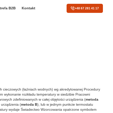
trefa B2B
Kontakt
+48 67 281 41 17
ściowe i analizować ruch w
ecznościowym, reklamowym i
ch cieczowych (łaźniach wodnych) wg akredytowanej Procedury
 uzyskanymi podczas
 wykonanie rozkładu temperatury w siedzibie Pracowni
wych zdefiniowanych w całej objętości urządzenia (
metoda
 urządzenia (
metoda B
), lub w jednym punkcie termostatu
ratury wydaje Świadectwo Wzorcowania opatrzone symbolem