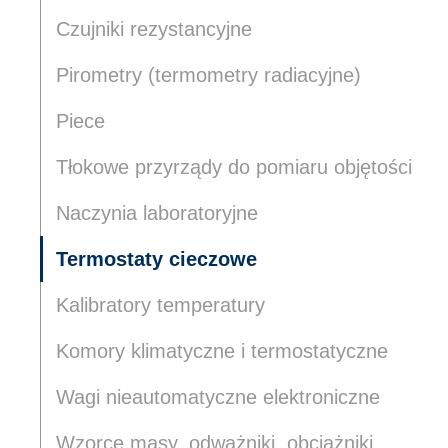
Niezbędne
Imię i nazwisko
Czujniki rezystancyjne
Niezbędne pliki cookie mają
sposób bez nich. Te pliki c
Pirometry (termometry radiacyjne)
E-mail
Piece
Preferencje
Pliki cookie dotyczące prefe
Tłokowe przyrządy do pomiaru objętości
Telefon
strony, np. preferowany języ
Naczynia laboratoryjne
Statystyka
Pytam jako:
Termostaty cieczowe
Statystyczne pliki cookie p
Osoba prywatna
Fi
na stronie, gromadząc i zg
Kalibratory temperatury
Wiadomość*
Komory klimatyczne i termostatyczne
Marketing
Marketingowe pliki cookie 
Wagi nieautomatyczne elektroniczne
reklam, które są istotne i 
reklamodawców strony trzec
Wzorce masy, odważniki, obciążniki