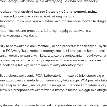
zorcującego. Jak uzyskuje się akredytację i o czym ona świadczy?
rcujące musi spełnić szczegółowo określone wymogi, m.in.:
 ciągu roku wykonać kalibrację określoną metodą,
laboratorium (w wyjątkowych sytuacjach można wynajmować te drugie, 
ji),
natomiast własne procedury, które wymagają opracowania z
nie, wymagają walidacji.
rwszy to sprawdzenie dokumentacji, ocena procedur technicznych i sys
ele PCA weryfikują zarówno teoretyczne, jak i praktyczne kompetencje
dzania i opracowywania wyników, a także przygotowania, modyfikowania 
ce musi wykazać, że potrafi przeprowadzić wzorcowanie w zakresie
 podlegają też wyniki porównań międzylaboratoryjnych.
dlega okresowej ocenie PCA. Laboratorium może później starać się o
zinę wzorcowania, metodę pomiarową czy lokalizację. PCA posiada tak
 do spersonalizowania treści i reklam, aby oferować funkcje społeczno
znanej akredytacji, na przykład z uwagi na utracone kompetencje czy
 o tym, jak korzystasz z naszej witryny, udostępniamy partnerom społ
ików nie przeprowadzi wzorcowania którąś z metod w ciągu minionego
gą połączyć te informacje z innymi danymi otrzymanymi od Ciebie lub
ystawiać klientom świadectwa kalibracji zgodne ze wzorem dostępnym