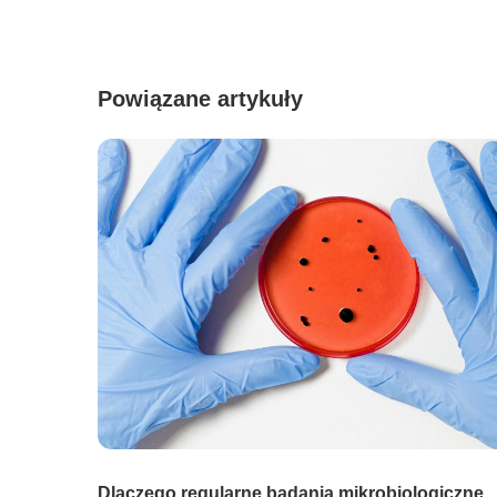
Nieklasyfikowane
Powiązane artykuły
Nieklasyfikowane pliki cooki
Wyrażam zgodę na przetwarz
Odrzuć
odpowiedzi na zapytanie wysł
Dlaczego regularne badania mikrobiologiczne