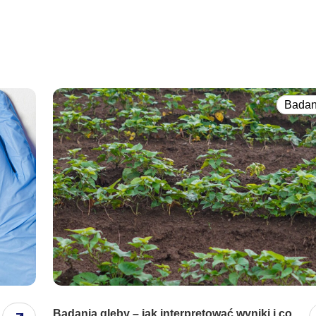
e, to pliki, które są w procesie klasyfikowania, wraz z dostawcami posz
Badan
anie moich danych osobowych zgodnie z przepisami o ochronie danych osobowyc
Zapisz moje preferencje
Ak
ane przez formularz kontaktowy... (
czytaj dalej
)
Badania gleby – jak interpretować wyniki i co