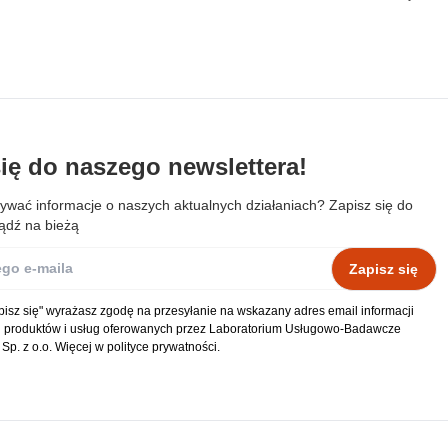
 kluczowe znaczenie dla podstawowych funkcji witryny i witryna nie bę
ookie nie przechowują żadnych danych umożliwiających identyfikację os
się do naszego newslettera!
rencji umożliwiają stronie zapamiętanie informacji, które zmieniają wy
k lub region, w którym znajduje się użytkownik.
wać informacje o naszych aktualnych działaniach? Zapisz się do
bądź na bieżą
omagają właścicielem stron internetowych zrozumieć, w jaki sposób róż
rma
łaszając anonimowe informacje.
apisz się" wyrażasz zgodę na przesyłanie na wskazany adres email informacji
 produktów i usług oferowanych przez Laboratorium Usługowo-Badawcze
Sp. z o.o. Więcej w polityce prywatności.
stosowane są w celu śledzenia użytkowników na stronach internetowych.
interesujące dla poszczególnych użytkowników i tym samym bardziej ce
iej.