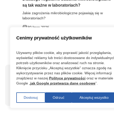
są tak ważne w laboratoriach?
Jakie zagrożenia mikrobiologiczne pojawiają się w
laboratoriach?
30 lipca 2026
Cenimy prywatność użytkowników
Używamy plików cookie, aby poprawić jakość przeglądania,
wyświetlać reklamy lub treści dostosowane do indywidualnyc
potrzeb użytkowników oraz analizować ruch na stronie.
Kliknięcie przycisku „Akceptuj wszystkie” oznacza zgodę na
wykorzystywanie przez nas plików cookie. Więcej informacji
znajdziesz w naszej
Polityce prywatności
oraz w materiale
Laboratorium Usługowo – Badawcze
Google „
jak Google przetwarza dane osobowe
”.
„BIOCHEMIK” Sp. z o.o.
Dostosuj
Odrzuć
Akceptuj wszystko