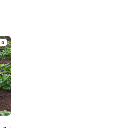
czególnych ciasteczek.
ia
h w związku z udzieleniem
ceptuj wszystko