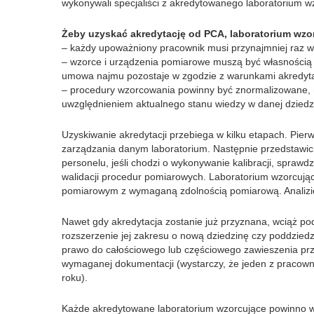
wykonywali specjaliści z akredytowanego laboratorium w
Żeby uzyskać akredytację od PCA, laboratorium wzo
– każdy upoważniony pracownik musi przynajmniej raz w
– wzorce i urządzenia pomiarowe muszą być własnością 
umowa najmu pozostaje w zgodzie z warunkami akredytac
– procedury wzorcowania powinny być znormalizowane, 
uwzględnieniem aktualnego stanu wiedzy w danej dziedzi
Uzyskiwanie akredytacji przebiega w kilku etapach. Pie
zarządzania danym laboratorium. Następnie przedstawici
personelu, jeśli chodzi o wykonywanie kalibracji, spraw
walidacji procedur pomiarowych. Laboratorium wzorcują
pomiarowym z wymaganą zdolnością pomiarową. Analizie
Nawet gdy akredytacja zostanie już przyznana, wciąż po
rozszerzenie jej zakresu o nową dziedzinę czy poddzied
Wykorzystujemy pliki cookie
prawo do całościowego lub częściowego zawieszenia przy
naszej witrynie. Informacje
wymaganej dokumentacji (wystarczy, że jeden z pracown
analitycznym. Partnerzy mo
roku).
korzystania z ich usług.
Każde akredytowane laboratorium wzorcujące powinno w